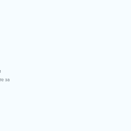
м
те за