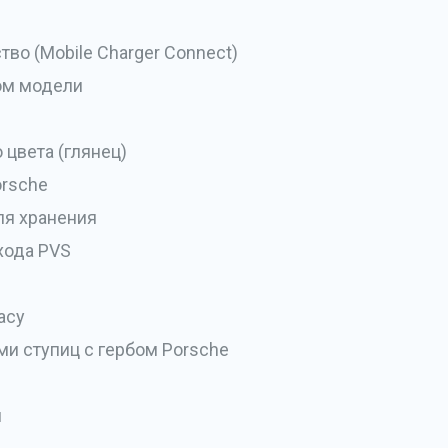
во (Mobile Charger Connect)
пом модели
 цвета (глянец)
orsche
ля хранения
хода PVS
acy
ми ступиц с гербом Porsche
н